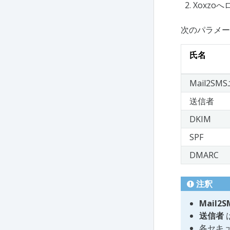
Xoxzo
次のパラメー
氏名
Mail2S
送信者
DKIM
SPF
DMARC
注釈
Mail2
送信者
各セキ