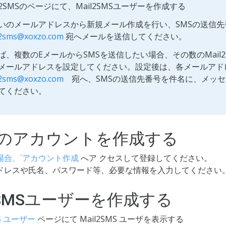
il2SMSのページにて、Mail2SMSユーザーを作成する
いのメールアドレスから新規メール作成を行い、SMSの送信
2sms
@
xoxzo
.
com
宛へメールを送信してください。
ば、複数のEメールからSMSを送信したい場合、その数のMail
メールアドレスを設定してください。設定後は、各メールアド
2sms
@
xoxzo
.
com
宛へ、SMSの送信先番号を件名に、メッセ
てください。
zoのアカウントを作成する
場合、`アカウント作成
へア クセスして登録してください。
ドレスや氏名、パスワード等、必要な情報を入力してください
l2SMSユーザーを作成する
MS ユーザー
ページにて Mail2SMS ユーザを表示する