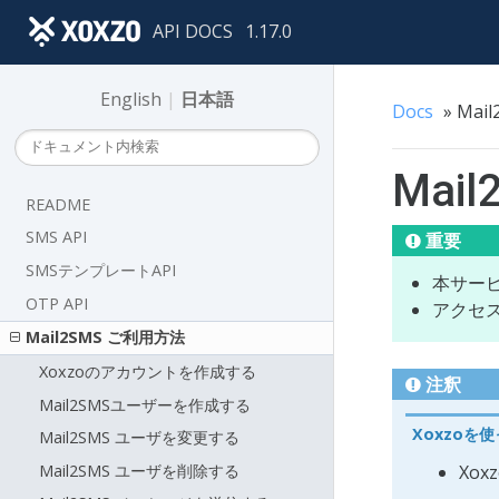
API DOCS
1.17.0
English
|
日本語
Docs
»
Mai
Mai
README
SMS API
重要
SMSテンプレートAPI
本サー
OTP API
アクセ
Mail2SMS ご利用方法
Xoxzoのアカウントを作成する
注釈
Mail2SMSユーザーを作成する
Xoxzoを
Mail2SMS ユーザを変更する
Mail2SMS ユーザを削除する
Xo