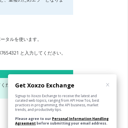
ポータルを使います。
87654321 と入力してください。
Get Xoxzo Exchange
みてください。
無料登録
は無料です
Signup to Xoxzo Exchange to receive the latest and
curated web topics, ranging from API How Tos, best
practices in programming, the API business, market
trends, and productivity tips.
Next
Please agree to our
Personal Information Handling
Agreement
before submitting your email address.