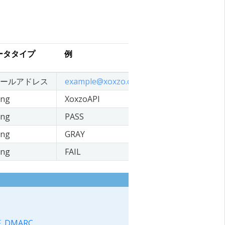
ータタイプ
例
メールアドレス
example
@
xoxzo
.
com
ing
XoxzoAPI
ing
PASS
ing
GRAY
ing
FAIL
F
,
DMARC