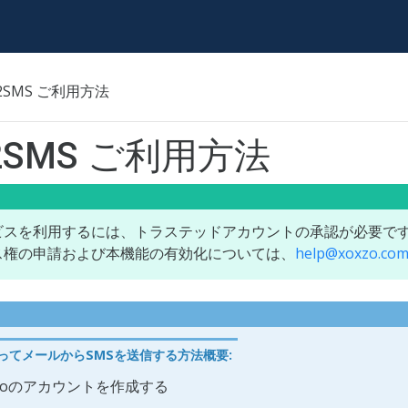
l2SMS ご利用方法
l2SMS ご利用方法
ビスを利用するには、トラステッドアカウントの承認が必要で
ス権の申請および本機能の有効化については、
help
@
xoxzo
.
co
使ってメールからSMSを送信する方法概要
:
xzoのアカウントを作成する