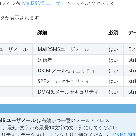
へログイン後
Mail2SMS ユーザー
ページへアクセスする
タが表示されます
詳細
必須
デ
MSユーザメール
Mail2SMSユーザメール
はい
E
送信者
はい
str
DKIM メールセキュリティ
はい
str
SPFメールセキュリティ
はい
str
DMARCメールセキュリティ
はい
str
SMS ユーザメール
は有効かつ一意のメールアドレス
は、最短3文字から最長10文字の文字列にしてください
ュリティステータスは、リンクよりご確認ください。
DKIM
,
SP